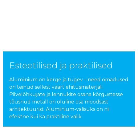
Esteetilised ja praktilised
Alumiinium on kerge ja tugev – need omadused
on teinud sellest väärt ehitusmaterjali.
Pilvelõhkujate ja lennukite osana kõrgustesse
tõusnud metall on oluline osa moodsast
arhitektuurist. Alumiinium-välisuks on nii
efektne kui ka praktiline valik.