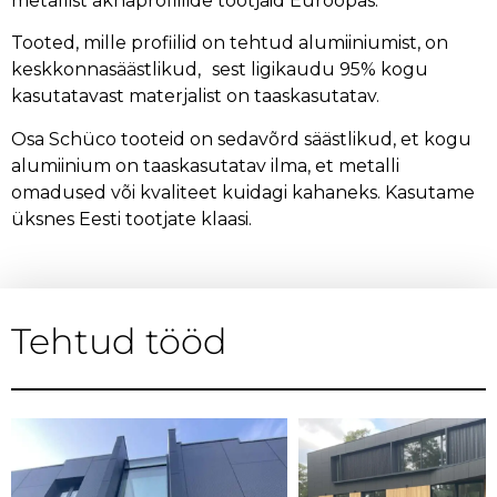
metallist aknaprofiilide tootjaid Euroopas.
Tooted, mille profiilid on tehtud alumiiniumist, on
keskkonnasäästlikud, sest ligikaudu 95% kogu
kasutatavast materjalist on taaskasutatav.
Osa Schüco tooteid on sedavõrd säästlikud, et kogu
alumiinium on taaskasutatav ilma, et metalli
omadused või kvaliteet kuidagi kahaneks. Kasutame
üksnes Eesti tootjate klaasi.
Tehtud tööd