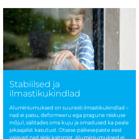
Stabiilsed ja
ilmastikukindlad
Alumiiniumuksed on suuresti ilmastikukindlad –
nad ei paisu, deformeeru ega pragune niiskuse
mõjul, säilitades oma kuju ja omadused ka peale
pikaajalist kasutust. Otsese päikesepaiste eest
vajavad nad siiski kaitsmist. Alumiiniumuksed ei