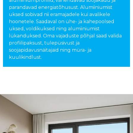
alumiiniumprofiilid, vähendavad soojakadu ja
parandavad energiatõhusust. Alumiiniumist
uksed sobivad nii eramajadele kui avalikele
hoonetele. Saadaval on ühe- ja kahepoolsed
uksed, voldikuksed ning alumiiniumist
lükanduksed. Oma vajaduste põhjal saad valida
profiilipaksust, tulepüsivust ja
soojapidavusnäitajaid ning müra- ja
kuulikindlust.