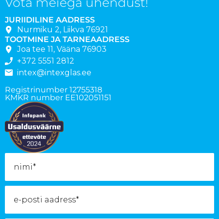
Võta meiega ühendust!
JURIIDILINE AADRESS
Nurmiku 2, Liikva 76921
TOOTMINE JA TARNEAADRESS
Joa tee 11, Vääna 76903
+372 5551 2812
intex@intexglas.ee
Registrinumber 12755318
KMKR number EE102051151