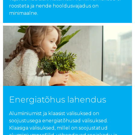
roosteta ja nende hooldusvajadus on
minimaalne.
Energiatõhus lahendus
Alumiiniumist ja klaasist välisuksed on
soojustusega energiatõhusad välisuksed.
Klaasiga välisuksed, millel on soojustatud