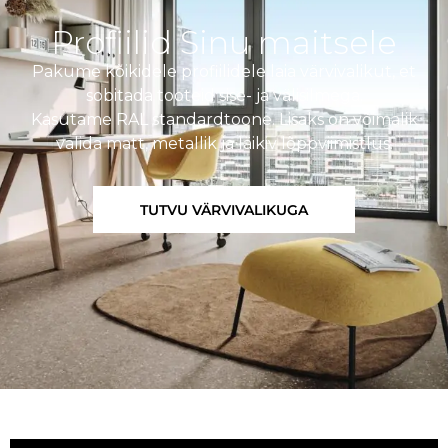
Profiilid Sinu maitsele
Pakume kõikidele profiilidele laia värvivalikut, et
sobitada tooteid sise- ja välisilmega.
Kasutame RAL standardtoone. Lisaks on võimalik
valida matt, metallik ja läikiv lõppviimistlus.
TUTVU VÄRVIVALIKUGA